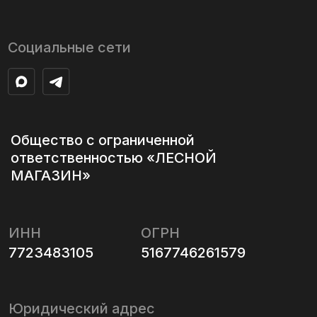
ИНН
ОГРН
7723483105
5167746261579
Юридический адрес
123557, г Москва, ул Грузинская Б,
20, этаж Подвальное помещение
IV, комната 22, офис 27
Адрес главного склада
г. Москва, ул. Адмирала
Корнилова, вл7
с 09:00 до 20:00 без выходных
Данный сайт носит исключительно
информационный характер и не является публичной
офертой в смысле ст. 437 ГК РФ. Актуальные
условия приобретения товаров, работ, услуг, цены,