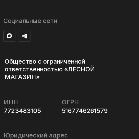
ИНН
ОГРН
7723483105
5167746261579
Юридический адрес
123557, г Москва, ул Грузинская Б,
20, этаж Подвальное помещение
IV, комната 22, офис 27
Адрес главного склада
г. Москва, ул. Адмирала
Корнилова, вл7
с 09:00 до 20:00 без выходных
Данный сайт носит исключительно
информационный характер и не является публичной
офертой в смысле ст. 437 ГК РФ. Актуальные
условия приобретения товаров, работ, услуг, цены,