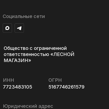
ИНН
ОГРН
7723483105
5167746261579
Юридический адрес
123557, г Москва, ул Грузинская Б,
20, этаж Подвальное помещение
IV, комната 22, офис 27
Адрес главного склада
г. Москва, ул. Адмирала
Корнилова, вл7
с 09:00 до 20:00 без выходных
Данный сайт носит исключительно
информационный характер и не является публичной
офертой в смысле ст. 437 ГК РФ. Актуальные
условия приобретения товаров, работ, услуг, цены,