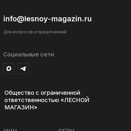
Социальные сети
Общество с ограниченной
ответственностью «ЛЕСНОЙ
МАГАЗИН»
ИНН
ОГРН
7723483105
5167746261579
Юридический адрес
123557, г Москва, ул Грузинская Б,
20, этаж Подвальное помещение
IV, комната 22, офис 27