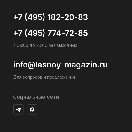
+7 (495) 774-72-85
с 09:00
с 09:00 до 20:00 без выходных
Юрид
12355
info@lesnoy-magazin.ru
этаж 
комна
Для вопросов и предложений
Социальные сети
Данный
и не яв
Актуаль
цены, с
© 2016 – 2026 lesnoy-magazin.ru
Полит
Полити