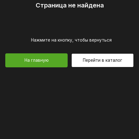
Нажмите на кнопку, чтобы вернуться
На главную
Перейти в каталог
Обществ
 главного склада
ответс
сква, ул. Адмирала Корнилова, вл7