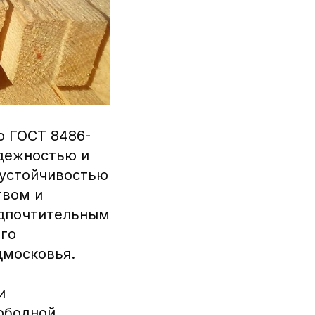
о ГОСТ 8486-
адежностью и
 устойчивостью
твом и
едпочтительным
его
дмосковья.
и
вободной