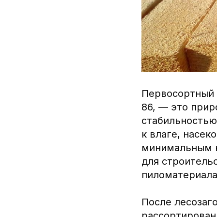
Первосортный
86, — это при
стабильностью
к влаге, насек
минимальным к
для строительс
пиломатериала
После лесозаго
рассортирован