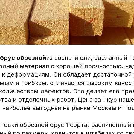
брус обрезной
из сосны и ели, сделанный п
родный материал с хорошей прочностью, н
 к деформациям. Он обладает достаточной
омым и грибкам, отличается высоким качес
оличеством дефектов. Это делает его пр
тва и отделочных работ. Цена за 1 куб наш
 наиболее выгодная на рынке Москвы и По
товки обрезной брус 1 сорта, распиленный 
ный по размеру, хранится в штабелях со с